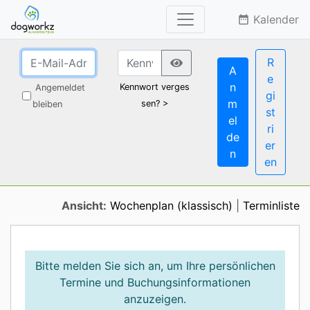
Kalender
date_range
R
A
e
n
Kennwort verges
Angemeldet
gi
m
sen? >
bleiben
st
el
ri
de
er
n
en
Ansicht:
Wochenplan (klassisch)
|
Terminliste
Bitte melden Sie sich an, um Ihre persönlichen
Termine und Buchungsinformationen
anzuzeigen.